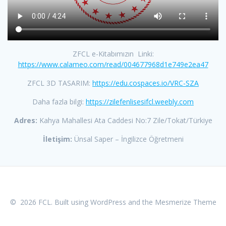
ZFCL e-Kitabımızın Linki:
https://www.calameo.com/read/004677968d1e749e2ea47
ZFCL 3D TASARIM:
https://edu.cospaces.io/VRC-SZA
Daha fazla bilgi:
https://zilefenlisesifcl.weebly.com
Adres:
Kahya Mahallesi Ata Caddesi No:7 Zile/Tokat/Türkiye
İletişim:
Ünsal Saper – İngilizce Öğretmeni
© 2026 FCL. Built using WordPress and the
Mesmerize Theme