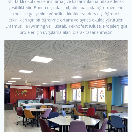
vb. farklı okul derslerinin amaç ve kazanımlarına hitap edecek
çeşitliliktedir. Bunun dışında sınıf, okul bazında öğretmenlerin
mesleki gelişimine yönelik etkinlikler ve ders dışı öğrenci
etkinlikleri için bir öğrenme ortamı ve ayrıca okulda yürütülen
Erasmus+ eTwinning ve Tübitak, Teknofest (Ulusal Projeler) gibi
projeler için uygulama alanı olarak tasarlanmıştır.