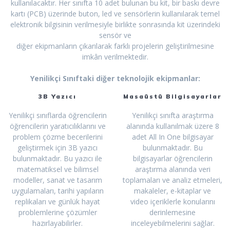
kullanılacaktır. Her sınıfta 10 adet bulunan bu kit, bir baskı devre
kartı (PCB) üzerinde buton, led ve sensörlerin kullanılarak temel
elektronik bilgisinin verilmesiyle birlikte sonrasında kit üzerindeki
sensör ve
diğer ekipmanların çıkarılarak farklı projelerin geliştirilmesine
imkân verilmektedir.
Yenilikçi Sınıftaki diğer teknolojik ekipmanlar:
3B Yazıcı
Masaüstü Bilgisayarlar
Yenilikçi sınıflarda öğrencilerin
Yenilikçi sınıfta araştırma
öğrencilerin yaratıcılıklarını ve
alanında kullanılmak üzere 8
problem çözme becerilerini
adet All In One bilgisayar
geliştirmek için 3B yazıcı
bulunmaktadır. Bu
bulunmaktadır. Bu yazıcı ile
bilgisayarlar öğrencilerin
matematiksel ve bilimsel
araştırma alanında veri
modeller, sanat ve tasarım
toplamaları ve analiz etmeleri,
uygulamaları, tarihi yapıların
makaleler, e-kitaplar ve
replikaları ve günlük hayat
video içeriklerle konularını
problemlerine çözümler
derinlemesine
hazırlayabilirler.
inceleyebilmelerini sağlar.