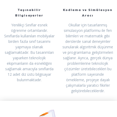
Taşınabilir
Kodlama ve Simülasyon
Bilgisayarlar
Aracı
Yenilikçi Sınıflar esnek
Okullar için tasarlanmış
öğrenme ortamlarıdır.
simülasyon platformu ile fen
Sınıflarda kullanılan mobilyalar
bilimleri ve matematik gibi
birden fazla sınıf tasarımı
derslerde sanal deneyimler
yapmaya olanak
sunularak algoritmik düşünme
sağlamaktadır. Bu tasarımları
ve programlama geliştirmeleri
yaparken teknolojik
sağlanır. Ayrıca, gerçek dünya
ekipmanların da esnekliğini
problemlerine teknolojik
sağlamak amacıyla sınıflarda
çözümler üretebilecekleri bu
12 adet diz üstü bilgisayar
platform sayesinde
bulunmaktadır.
örnekleme, projeye dayalı
çalışmalarla yaratıcı fikirler
geliştirebileceklerdir.