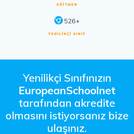
EĞITMEN
526+
YENILIKÇI SINIF
Yenilikçi Sınıfınızın
EuropeanSchoolnet
tarafından akredite
olmasını istiyorsanız bize
ulaşınız.