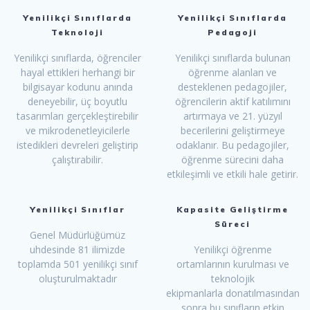
Yenilikçi Sınıflarda
Yenilikçi Sınıflarda
Teknoloji
Pedagoji
Yenilikçi sınıflarda, öğrenciler
Yenilikçi sınıflarda bulunan
hayal ettikleri herhangi bir
öğrenme alanları ve
bilgisayar kodunu anında
desteklenen pedagojiler,
deneyebilir, üç boyutlu
öğrencilerin aktif katılımını
tasarımları gerçekleştirebilir
artırmaya ve 21. yüzyıl
ve mikrodenetleyicilerle
becerilerini geliştirmeye
istedikleri devreleri geliştirip
odaklanır. Bu pedagojiler,
çalıştırabilir.
öğrenme sürecini daha
etkileşimli ve etkili hale getirir.
Yenilikçi Sınıflar
Kapasite Geliştirme
Süreci
Genel Müdürlüğümüz
uhdesinde 81 ilimizde
Yenilikçi öğrenme
toplamda 501 yenilikçi sınıf
ortamlarının kurulması ve
oluşturulmaktadır
teknolojik
ekipmanlarla donatılmasından
sonra bu sınıfların etkin