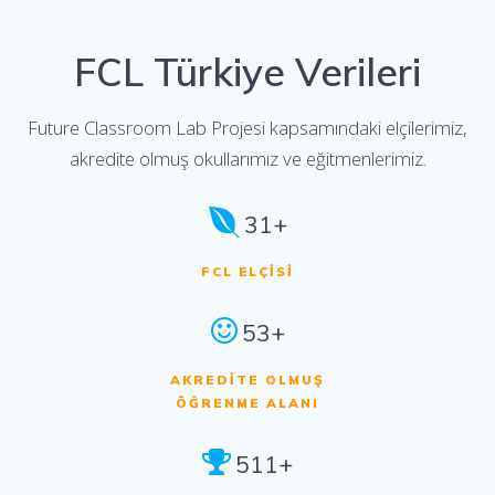
FCL Türkiye Verileri
Future Classroom Lab Projesi kapsamındaki elçilerimiz,
akredite olmuş okullarımız ve eğitmenlerimiz.
31+
FCL ELÇISI
53+
AKREDITE OLMUŞ
ÖĞRENME ALANI
511+