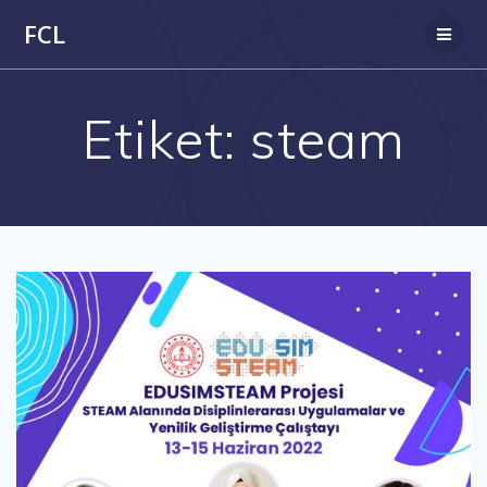
Skip
FCL
to
content
Etiket:
steam