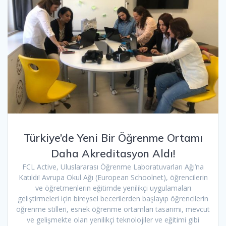
Türkiye’de Yeni Bir Öğrenme Ortamı
Daha Akreditasyon Aldı!
FCL Active, Uluslararası Öğrenme Laboratuvarları Ağı’na
Katıldı! Avrupa Okul Ağı (European Schoolnet), öğrencilerin
ve öğretmenlerin eğitimde yenilikçi uygulamaları
geliştirmeleri için bireysel becerilerden başlayıp öğrencilerin
öğrenme stilleri, esnek öğrenme ortamları tasarımı, mevcut
ve gelişmekte olan yenilikçi teknolojiler ve eğitimi gibi