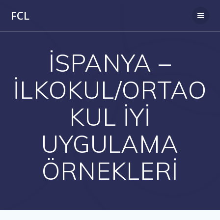
Skip
FCL
to
content
İSPANYA –
İLKOKUL/ORTAO
KUL İYİ
UYGULAMA
ÖRNEKLERİ