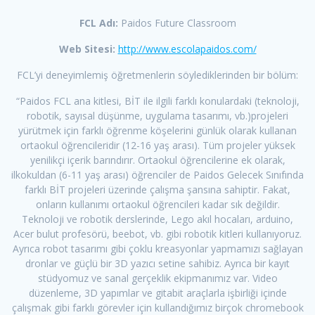
FCL Adı:
Paidos Future Classroom
Web Sitesi:
http://www.escolapaidos.com/
FCL’yi deneyimlemiş öğretmenlerin söylediklerinden bir bölüm:
“Paidos FCL ana kitlesi, BİT ile ilgili farklı konulardaki (teknoloji,
robotik, sayısal düşünme, uygulama tasarımı, vb.)projeleri
yürütmek için farklı öğrenme köşelerini günlük olarak kullanan
ortaokul öğrencileridir (12-16 yaş arası). Tüm projeler yüksek
yenilikçi içerik barındırır. Ortaokul öğrencilerine ek olarak,
ilkokuldan (6-11 yaş arası) öğrenciler de Paidos Gelecek Sınıfında
farklı BİT projeleri üzerinde çalışma şansına sahiptir. Fakat,
onların kullanımı ortaokul öğrencileri kadar sık ​​değildir.
Teknoloji ve robotik derslerinde, Lego akıl hocaları, arduino,
Acer bulut profesörü, beebot, vb. gibi robotik kitleri kullanıyoruz.
Ayrıca robot tasarımı gibi çoklu kreasyonlar yapmamızı sağlayan
dronlar ve güçlü bir 3D yazıcı setine sahibiz. Ayrıca bir kayıt
stüdyomuz ve sanal gerçeklik ekipmanımız var. Video
düzenleme, 3D yapımlar ve gitabit araçlarla işbirliği içinde
çalışmak gibi farklı görevler için kullandığımız birçok chromebook