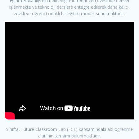
Eğitim Bakanlığı’nın belirlediği müfredat çerçevesinde dersler
işlenmekte ve teknoloji derslere entegre edilerek daha kalıcı,
zevkli ve öğrenci odaklı bir eğitim modeli sunulmaktadır.
Sınıfta, Future Classroom Lab (FCL) kapsamındaki altı öğrenme
alanının tamamı bulunmaktadır.