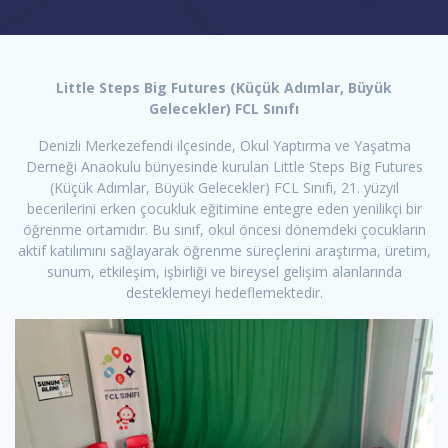
Little Steps Big Futures (Küçük Adımlar, Büyük
Gelecekler) FCL Sınıfı
Denizli Merkezefendi ilçesinde, Okul Yaptırma ve Yaşatma
Derneği Anaokulu bünyesinde kurulan Little Steps Big Futures
(Küçük Adımlar, Büyük Gelecekler) FCL Sınıfı, 21. yüzyıl
becerilerini erken çocukluk eğitimine entegre eden yenilikçi bir
öğrenme ortamıdır. Bu sınıf, okul öncesi dönemdeki çocukların
aktif katılımını sağlayarak öğrenme süreçlerini araştırma, üretim,
sunum, etkileşim, işbirliği ve bireysel gelişim alanlarında
desteklemeyi hedeflemektedir.