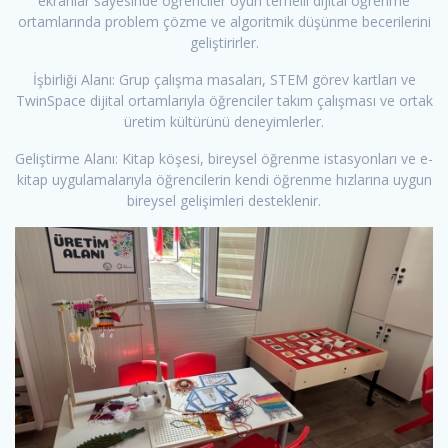
ekranlar sayesinde öğrenciler oyun temelli dijital öğrenme
ortamlarında problem çözme ve algoritmik düşünme becerilerini
geliştirirler.
İşbirliği Alanı: Grup çalışma masaları, STEM görev kartları ve
TwinSpace dijital ortamlarıyla öğrenciler takım çalışması ve ortak
üretim kültürünü deneyimlerler.
Geliştirme Alanı: Kitap köşesi, bireysel öğrenme istasyonları ve e-
kitap uygulamalarıyla öğrencilerin kendi öğrenme hızlarına uygun
bireysel gelişimleri desteklenir.