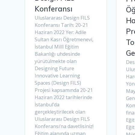
Konferansı
Öğ
Uluslararası Design FILS
Ha
Konferansı Tarih: 20-21
Pr
Haziran 2022 Yer: Adile
Sultan Kasrı Öğretmenevi,
To
İstanbul Millî Eğitim
Ge
Bakanlığı uhdesinde
yürütülmekte olan
Desi
Designing Future
Ulu
Innovative Learning
Hare
Spaces (Design FILS)
Yön
Projesi kapsamında 20-21
May
Haziran 2022 tarihlerinde
Gerç
İstanbul’da
Kom
gerçekleştirilecek olan
fina
Uluslararası Design FILS
Eğit
Konferansı’na davetlisiniz!
Eğit
Eğitim alanında uzman
Müd