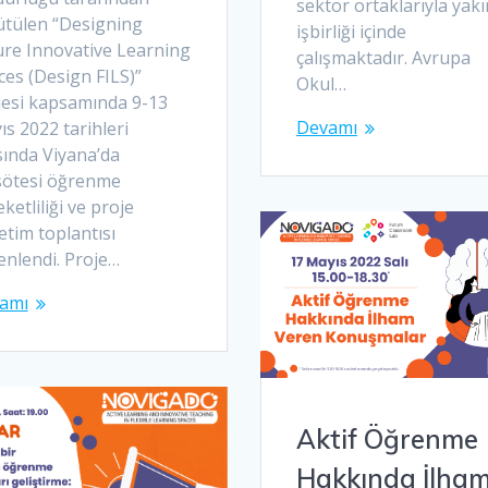
sektör ortaklarıyla yakı
ütülen “Designing
işbirliği içinde
ure Innovative Learning
çalışmaktadır. Avrupa
ces (Design FILS)”
Okul…
jesi kapsamında 9-13
Devamı
s 2022 tarihleri
sında Viyana’da
sötesi öğrenme
ketliliği ve proje
tim toplantısı
enlendi. Proje…
amı
Aktif Öğrenme
Hakkında İlha