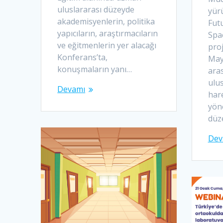
uluslararası düzeyde
yür
akademisyenlerin, politika
Fut
yapıcıların, araştırmacıların
Spa
ve eğitmenlerin yer alacağı
pro
Konferans’ta,
Mayı
konuşmaların yanı…
ara
ulu
Devamı
hare
yöne
düz
Dev