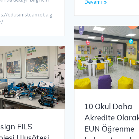
Devamı
ps://edusimsteam.eba.g
r/
10 Okul Daha
Akredite Olara
sign FILS
EUN Öğrenme
ojesi Ulusötesi