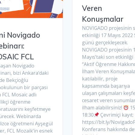
Veren
Konuşmalar
NOVIGADO projesinin 
ni Novigado
etkinliği 17 Mayıs 2022 
günü gerçekleşecek.
binarı:
NOVIGADO projesinin 
SAIC FCL
Mayıs’taki son etkinliği
“Aktif Öğrenme Hakkın
laşan Novigado
İlham Veren Konuşmala
narı, bizi Ankara’daki
katılabilir, proje
ide Bekçioğlu
kapsamında başarıya
aokulunun bir parçası
ulaşan çalışmaları keşfe
 FCL Mosaic adlı
cesaret veren sunumla
ilikçi öğrenme
ilham alabilirsiniz!
15
oratuvarını keşfetmeye
18:30
Çevrimiçi kayıt:
ürecek. Webinarda
https://bit.ly/Novigado
lizce öğretmeni Ayşegül
Konferans hakkında det
er, FCL Mozaik’in esnek