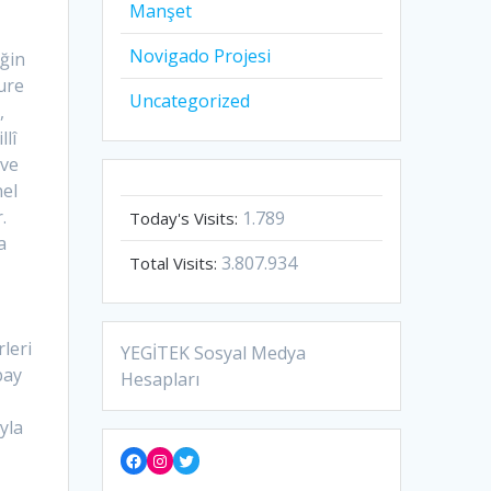
Manşet
Novigado Projesi
ğin
ure
Uncategorized
,
llî
 ve
nel
.
1.789
Today's Visits:
a
3.807.934
Total Visits:
leri
YEGİTEK Sosyal Medya
bay
Hesapları
yla
Facebook
Instagram
Twitter