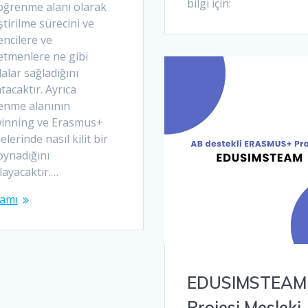
bilgi için:
 öğrenme alanı olarak
ştirilme sürecini ve
ncilere ve
etmenlere ne gibi
alar sağladığını
tacaktır. Ayrıca
enme alanının
inning ve Erasmus+
elerinde nasıl kilit bir
oynadığını
layacaktır.…
amı
EDUSIMSTEAM
Projesi Mesleki