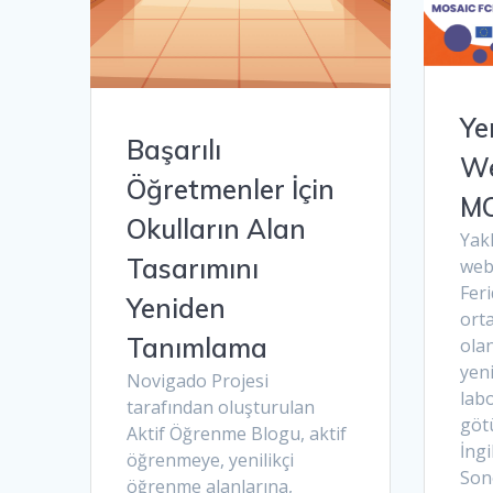
Ye
Başarılı
We
Öğretmenler İçin
MO
Okulların Alan
Yak
Tasarımını
webi
Fer
Yeniden
ort
Tanımlama
olan
yen
Novigado Projesi
lab
tarafından oluşturulan
göt
Aktif Öğrenme Blogu, aktif
İngi
öğrenmeye, yenilikçi
Son
öğrenme alanlarına,