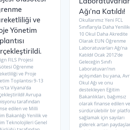
Laboratuvarlar
renme
Ağı’na Katıldı!
reketliliği ve
Okullarımız Yeni FCL
Sınıflarıyla Daha Yenilikç
oje Yönetim
10 Okul Daha Akredite
plantısı
Olarak EUN Öğrenme
Laboratuvarları Ağı’na
rçekleştirildi.
Katıldı! Ocak 2012’de
gn FILS Projesi
Geleceğin Sınıfı
sötesi Öğrenme
Laboratuvarı’nın
ketliliği ve Proje
açılışından bu yana, Av
etim Toplantısı 9-13
Okul Ağı ve onu
ıs’ta Viyana’da
destekleyen Eğitim
ekleştirildi! Avrupa
Bakanlıkları, bağımsız
isyonu tarafından
olarak finanse edilen v
nse edilen ve Milli
sürdürülebilir bir platf
im Bakanlığı Yenilik ve
sağlamak için sayıları
im Teknolojileri Genel
giderek artan paydaşla
ürlüğü tarafından