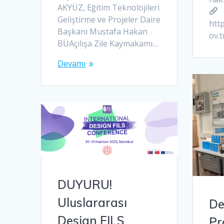
AKYÜZ, Eğitim Teknolojileri
Geliştirme ve Projeler Daire
htt
Başkanı Mustafa Hakan
ov.t
BÜAçılışa Zile Kaymakamı…
Devamı
DUYURU!
Uluslararası
De
Design FILS
Pr