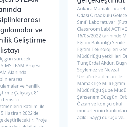
anında
Ankara Mamak Ticaret
Odası Ortaokulu Gelece
siplinlerarası
Sınıfı Laboratuvarı (Fut
gulamalar ve
Classroom Lab) ACTIVE
16/05/2022 tarihinde Mi
nilik Geliştirme
Eğitim Bakanlığı Yenilik
lıştayı
Eğitim Teknolojileri Ge
Müdürlüğü yetkilileri Dr
ç gün sürecek
Tunç Erdal Akdur, Büşr
SIMSTEAM Projesi
Söylemez ve Nevzat
AM Alanında
Ünsal’ın katılımları ile
plinlerarası
Mamak İlçe Millî Eğitim
ulamalar ve Yenilik
Müdürlüğü Şube Müdür
ştirme Çalıştayı, 81
Şahsenem Düzgün, Or
n temsilci
Özcan ve komşu okul
tmenlerin katılımı ile
müdürlerinin katılımları
15 Haziran 2022’de
açıldı. Saygı duruşu ve…
ekleştirilecektir. Proje
ında detaylı bilgi icin: