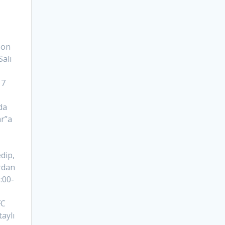
son
Salı
17
da
r”a
dip,
rdan
:00-
FC
aylı