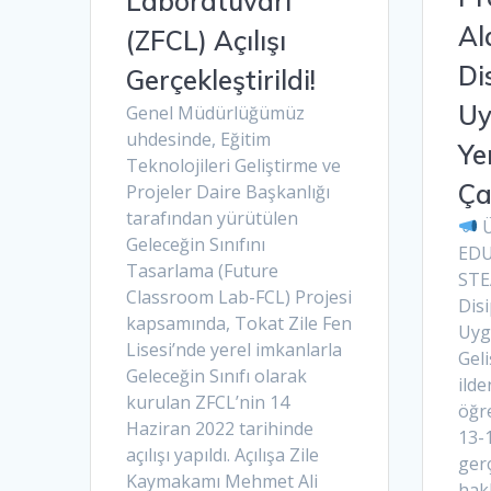
Laboratuvarı
Al
(ZFCL) Açılışı
Di
Gerçekleştirildi!
Uy
Genel Müdürlüğümüz
uhdesinde, Eğitim
Ye
Teknolojileri Geliştirme ve
Ça
Projeler Daire Başkanlığı
tarafından yürütülen
Ü
Geleceğin Sınıfını
EDU
Tasarlama (Future
STE
Classroom Lab-FCL) Projesi
Disi
kapsamında, Tokat Zile Fen
Uyg
Lisesi’nde yerel imkanlarla
Geli
Geleceğin Sınıfı olarak
ilde
kurulan ZFCL’nin 14
öğre
Haziran 2022 tarihinde
13-
açılışı yapıldı. Açılışa Zile
gerç
Kaymakamı Mehmet Ali
hakk