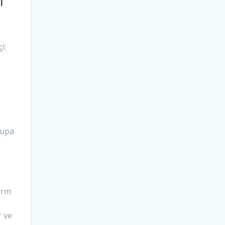
ı
i:
rupa
e
orm
r ve