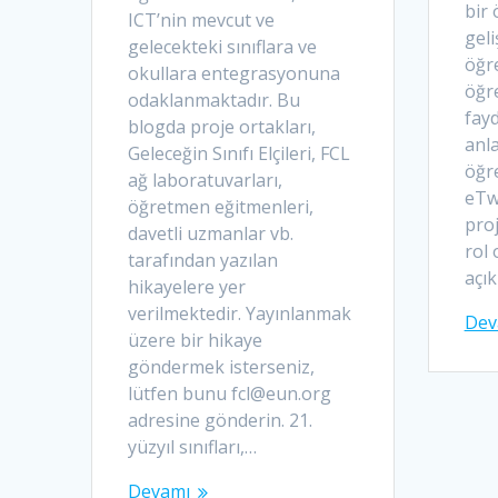
bir
ICT’nin mevcut ve
geli
gelecekteki sınıflara ve
öğre
okullara entegrasyonuna
öğr
odaklanmaktadır. Bu
fayd
blogda proje ortakları,
anla
Geleceğin Sınıfı Elçileri, FCL
öğr
ağ laboratuvarları,
eTw
öğretmen eğitmenleri,
proj
davetli uzmanlar vb.
rol 
tarafından yazılan
açık
hikayelere yer
verilmektedir. Yayınlanmak
Dev
üzere bir hikaye
göndermek isterseniz,
lütfen bunu fcl@eun.org
adresine gönderin. 21.
yüzyıl sınıfları,…
Devamı