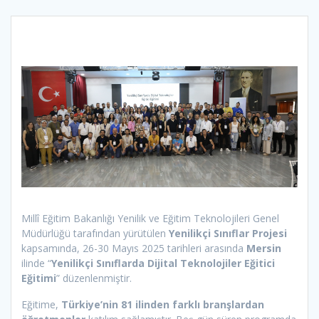
Millî Eğitim Bakanlığı Yenilik ve Eğitim Teknolojileri Genel
Müdürlüğü tarafından yürütülen
Yenilikçi Sınıflar Projesi
kapsamında, 26-30 Mayıs 2025 tarihleri arasında
Mersin
ilinde “
Yenilikçi Sınıflarda Dijital Teknolojiler Eğitici
Eğitimi
” düzenlenmiştir.
Eğitime,
Türkiye’nin 81 ilinden farklı branşlardan