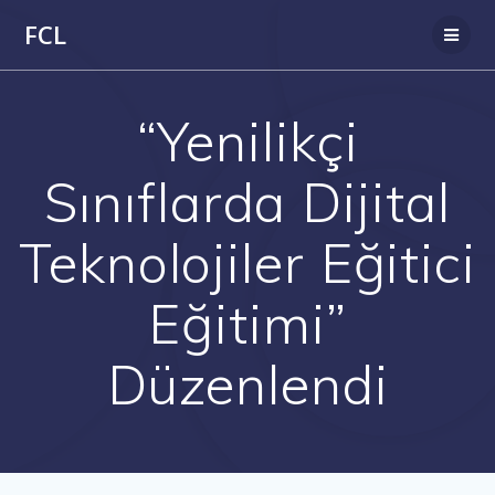
Skip
FCL
to
content
“Yenilikçi
Sınıflarda Dijital
Teknolojiler Eğitici
Eğitimi”
Düzenlendi