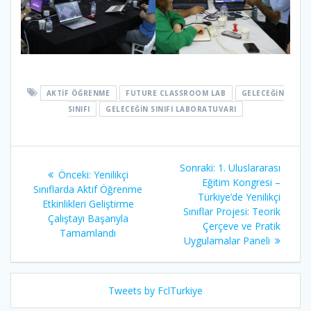
AKTIF ÖĞRENME
FUTURE CLASSROOM LAB
GELECEĞIN
SINIFI
GELECEĞIN SINIFI LABORATUVARI
Yazı
Sonraki
Sonraki:
1. Uluslararası
Önceki
Önceki:
Yenilikçi
gezinmesi
yazı:
Eğitim Kongresi –
yazı:
Sınıflarda Aktif Öğrenme
Türkiye’de Yenilikçi
Etkinlikleri Geliştirme
Sınıflar Projesi: Teorik
Çalıştayı Başarıyla
Çerçeve ve Pratik
Tamamlandı
Uygulamalar Paneli
Tweets by FclTurkiye